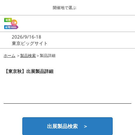
Press
ス
開催地で選ぶ
Escape
キ
to
ッ
close
ホーム
グ
プ
the
ロ
2026年09月16日
し
ー
menu.
東京ビッグサイト | Tokyo Big Sight
2026/9/16-18
バ
て
東京ビッグサイト
ル
進
ナ
東京
ビ
ホーム
＞
製品検索
＞製品詳細
む
2026年09月16日
ゲ
東京ビッグサイト | Tokyo Big Sight
ー
【東京秋】出展製品詳細
シ
ョ
大阪
ン
2026年11月18日
を
インテックス大阪 / INTEX OSAKA
折
り
た
名古屋
た
2027年07月21日
む
ポートメッセなごや / Port Messe Nagoya
出展製品検索 ＞