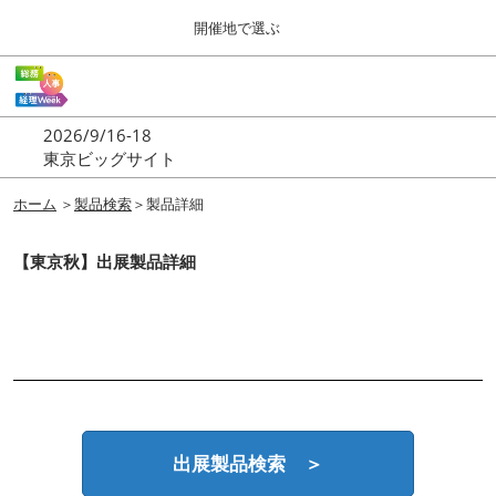
Press
ス
開催地で選ぶ
Escape
キ
to
ッ
close
ホーム
グ
プ
the
ロ
2026年09月16日
し
ー
menu.
東京ビッグサイト | Tokyo Big Sight
2026/9/16-18
バ
て
東京ビッグサイト
ル
進
ナ
東京
ビ
ホーム
＞
製品検索
＞製品詳細
む
2026年09月16日
ゲ
東京ビッグサイト | Tokyo Big Sight
ー
【東京秋】出展製品詳細
シ
ョ
大阪
ン
2026年11月18日
を
インテックス大阪 / INTEX OSAKA
折
り
た
名古屋
た
2027年07月21日
む
ポートメッセなごや / Port Messe Nagoya
出展製品検索 ＞