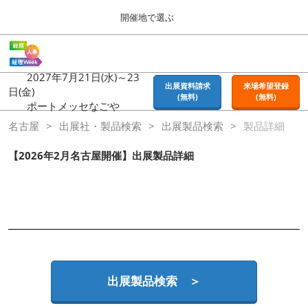
Press
ス
開催地で選ぶ
Escape
キ
to
ッ
close
ホーム
グ
プ
the
ロ
2026年09月16日
し
ー
2027年7月21日(水)～23
menu.
東京ビッグサイト | Tokyo Big Sight
出展資料請求
来場希望登録
バ
日(金)
て
(無料)
(無料)
ル
ポートメッセなごや
進
ナ
東京
名古屋
出展社・製品検索
ビ
出展製品検索
製品詳細
む
2026年09月16日
ゲ
東京ビッグサイト | Tokyo Big Sight
ー
【2026年2月名古屋開催】出展製品詳細
シ
ョ
大阪
ン
2026年11月18日
を
インテックス大阪 / INTEX OSAKA
折
り
た
名古屋
た
2027年07月21日
む
ポートメッセなごや / Port Messe Nagoya
出展製品検索 ＞