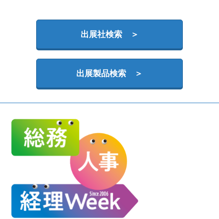
HR EXPO【オンライン】
オンライン / online
出展社検索 ＞
理想の管理職カンファレンス
2026年09月16日
東京ビッグサイト | Tokyo Big Sight
出展製品検索 ＞