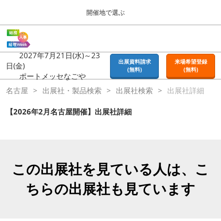
Press
ス
開催地で選ぶ
Escape
キ
to
ッ
close
ホーム
グ
プ
the
ロ
2026年09月16日
し
ー
2027年7月21日(水)～23
menu.
東京ビッグサイト | Tokyo Big Sight
出展資料請求
来場希望登録
バ
日(金)
て
(無料)
(無料)
ル
ポートメッセなごや
進
ナ
東京
名古屋
出展社・製品検索
ビ
出展社検索
出展社詳細
む
2026年09月16日
ゲ
東京ビッグサイト | Tokyo Big Sight
ー
【2026年2月名古屋開催】出展社詳細
シ
ョ
大阪
ン
2026年11月18日
を
インテックス大阪 / INTEX OSAKA
折
り
この出展社を見ている人は、こ
た
名古屋
た
ちらの出展社も見ています
2027年07月21日
む
ポートメッセなごや / Port Messe Nagoya