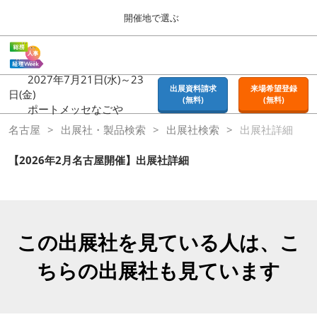
Press
ス
開催地で選ぶ
Escape
キ
to
ッ
close
ホーム
グ
プ
the
ロ
2026年09月16日
し
ー
2027年7月21日(水)～23
menu.
東京ビッグサイト | Tokyo Big Sight
出展資料請求
来場希望登録
バ
日(金)
て
(無料)
(無料)
ル
ポートメッセなごや
進
ナ
東京
名古屋
出展社・製品検索
ビ
出展社検索
出展社詳細
む
2026年09月16日
ゲ
東京ビッグサイト | Tokyo Big Sight
ー
【2026年2月名古屋開催】出展社詳細
シ
ョ
大阪
ン
2026年11月18日
を
インテックス大阪 / INTEX OSAKA
折
り
この出展社を見ている人は、こ
た
名古屋
た
ちらの出展社も見ています
2027年07月21日
む
ポートメッセなごや / Port Messe Nagoya