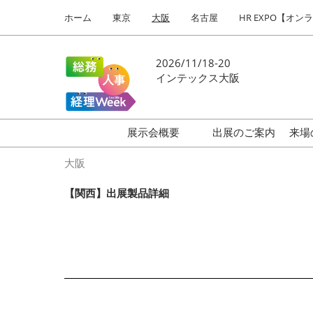
Press
ス
ホーム
東京
大阪
名古屋
HR EXPO【オン
Escape
キ
to
ッ
close
プ
2026/11/18-20
the
し
インテックス大阪
menu.
て
進
む
展示会概要
出展のご案内
来場
働き方改革 EXPO
大阪
HR EXPO
【関西】出展製品詳細
福利厚生EXPO
会計・財務EXPO
総務サービスEXPO
オフィス防災EXPO
法務・コンプライアンス