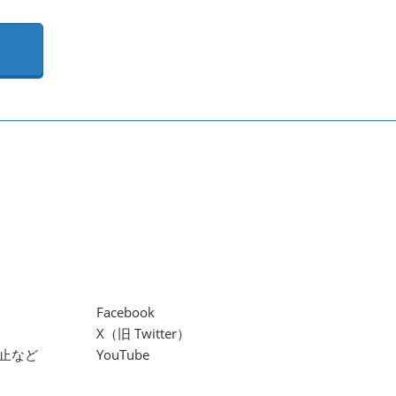
Facebook
X（旧 Twitter）
止など
YouTube