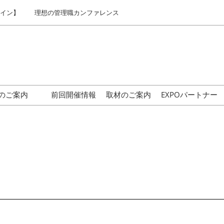
ライン】
理想の管理職カンファレンス
のご案内
前回開催情報
取材のご案内
EXPOパートナー
はじめての来場の方へ
交通アクセス