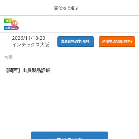
Press
ス
開催地で選ぶ
Escape
キ
to
ッ
close
ホーム
グ
プ
the
ロ
2026年09月16日
し
ー
menu.
東京ビッグサイト | Tokyo Big Sight
2026/11/18-20
バ
出展資料請求(無料)
来場希望登録(無料)
て
インテックス大阪
ル
進
ナ
東京
大阪
ビ
む
2026年09月16日
ゲ
東京ビッグサイト | Tokyo Big Sight
ー
【関西】出展製品詳細
シ
ョ
大阪
ン
2026年11月18日
を
インテックス大阪 / INTEX OSAKA
折
り
た
名古屋
た
2027年07月21日
む
ポートメッセなごや / Port Messe Nagoya