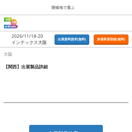
Press
ス
開催地で選ぶ
Escape
キ
to
ッ
close
ホーム
グ
プ
the
ロ
2026年09月16日
し
ー
menu.
東京ビッグサイト | Tokyo Big Sight
2026/11/18-20
バ
出展資料請求(無料)
来場希望登録(無料)
て
インテックス大阪
ル
進
ナ
東京
大阪
ビ
む
2026年09月16日
ゲ
東京ビッグサイト | Tokyo Big Sight
ー
【関西】出展製品詳細
シ
ョ
大阪
ン
2026年11月18日
を
インテックス大阪 / INTEX OSAKA
折
り
た
名古屋
た
2027年07月21日
む
ポートメッセなごや / Port Messe Nagoya