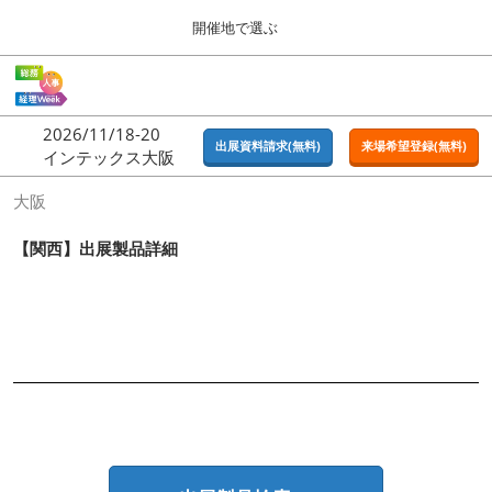
Press
ス
開催地で選ぶ
Escape
キ
to
ッ
close
ホーム
グ
プ
the
ロ
2026年09月16日
し
ー
menu.
東京ビッグサイト | Tokyo Big Sight
2026/11/18-20
バ
出展資料請求(無料)
来場希望登録(無料)
て
インテックス大阪
ル
進
ナ
東京
大阪
ビ
む
2026年09月16日
ゲ
東京ビッグサイト | Tokyo Big Sight
ー
【関西】出展製品詳細
シ
ョ
大阪
ン
2026年11月18日
を
インテックス大阪 / INTEX OSAKA
折
り
た
名古屋
た
2027年07月21日
む
ポートメッセなごや / Port Messe Nagoya