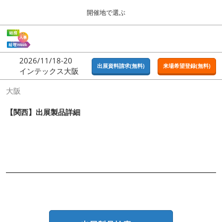
Press
ス
開催地で選ぶ
Escape
キ
to
ッ
close
ホーム
グ
プ
the
ロ
2026年09月16日
し
ー
menu.
東京ビッグサイト | Tokyo Big Sight
2026/11/18-20
バ
出展資料請求(無料)
来場希望登録(無料)
て
インテックス大阪
ル
進
ナ
東京
大阪
ビ
む
2026年09月16日
ゲ
東京ビッグサイト | Tokyo Big Sight
ー
【関西】出展製品詳細
シ
ョ
大阪
ン
2026年11月18日
を
インテックス大阪 / INTEX OSAKA
折
り
た
名古屋
た
2027年07月21日
む
ポートメッセなごや / Port Messe Nagoya