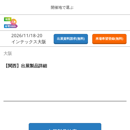
Press
ス
開催地で選ぶ
Escape
キ
to
ッ
close
ホーム
グ
プ
the
ロ
2026年09月16日
し
ー
menu.
東京ビッグサイト | Tokyo Big Sight
2026/11/18-20
バ
出展資料請求(無料)
来場希望登録(無料)
て
インテックス大阪
ル
進
ナ
東京
大阪
ビ
む
2026年09月16日
ゲ
東京ビッグサイト | Tokyo Big Sight
ー
【関西】出展製品詳細
シ
ョ
大阪
ン
2026年11月18日
を
インテックス大阪 / INTEX OSAKA
折
り
た
名古屋
た
2027年07月21日
む
ポートメッセなごや / Port Messe Nagoya