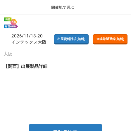
Press
ス
開催地で選ぶ
Escape
キ
to
ッ
close
ホーム
グ
プ
the
ロ
2026年09月16日
し
ー
menu.
東京ビッグサイト | Tokyo Big Sight
2026/11/18-20
バ
出展資料請求(無料)
来場希望登録(無料)
て
インテックス大阪
ル
進
ナ
東京
大阪
ビ
む
2026年09月16日
ゲ
東京ビッグサイト | Tokyo Big Sight
ー
【関西】出展製品詳細
シ
ョ
大阪
ン
2026年11月18日
を
インテックス大阪 / INTEX OSAKA
折
り
た
名古屋
た
2027年07月21日
む
ポートメッセなごや / Port Messe Nagoya