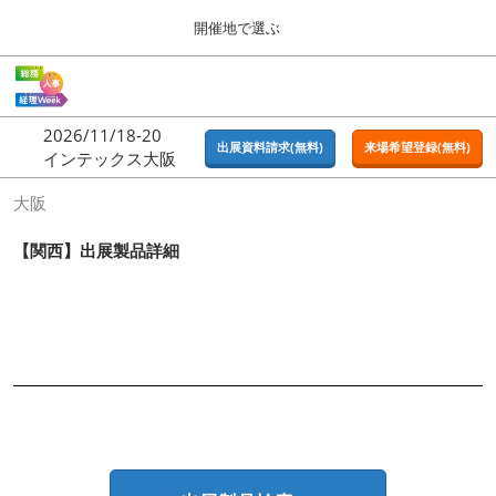
Press
ス
開催地で選ぶ
Escape
キ
to
ッ
close
ホーム
グ
プ
the
ロ
2026年09月16日
し
ー
menu.
東京ビッグサイト | Tokyo Big Sight
2026/11/18-20
バ
出展資料請求(無料)
来場希望登録(無料)
て
インテックス大阪
ル
進
ナ
東京
大阪
ビ
む
2026年09月16日
ゲ
東京ビッグサイト | Tokyo Big Sight
ー
【関西】出展製品詳細
シ
ョ
大阪
ン
2026年11月18日
を
インテックス大阪 / INTEX OSAKA
折
り
た
名古屋
た
2027年07月21日
む
ポートメッセなごや / Port Messe Nagoya