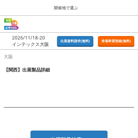
Press
ス
開催地で選ぶ
Escape
キ
to
ッ
close
ホーム
グ
プ
the
ロ
2026年09月16日
し
ー
menu.
東京ビッグサイト | Tokyo Big Sight
2026/11/18-20
バ
出展資料請求(無料)
来場希望登録(無料)
て
インテックス大阪
ル
進
ナ
東京
大阪
ビ
む
2026年09月16日
ゲ
東京ビッグサイト | Tokyo Big Sight
ー
【関西】出展製品詳細
シ
ョ
大阪
ン
2026年11月18日
を
インテックス大阪 / INTEX OSAKA
折
り
た
名古屋
た
2027年07月21日
む
ポートメッセなごや / Port Messe Nagoya