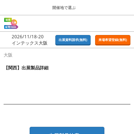
Press
ス
開催地で選ぶ
Escape
キ
to
ッ
close
ホーム
グ
プ
the
ロ
2026年09月16日
し
ー
menu.
東京ビッグサイト | Tokyo Big Sight
2026/11/18-20
バ
出展資料請求(無料)
来場希望登録(無料)
て
インテックス大阪
ル
進
ナ
東京
大阪
ビ
む
2026年09月16日
ゲ
東京ビッグサイト | Tokyo Big Sight
ー
【関西】出展製品詳細
シ
ョ
大阪
ン
2026年11月18日
を
インテックス大阪 / INTEX OSAKA
折
り
た
名古屋
た
2027年07月21日
む
ポートメッセなごや / Port Messe Nagoya