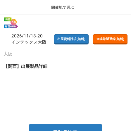
Press
ス
開催地で選ぶ
Escape
キ
to
ッ
close
ホーム
グ
プ
the
ロ
2026年09月16日
し
ー
menu.
東京ビッグサイト | Tokyo Big Sight
2026/11/18-20
バ
出展資料請求(無料)
来場希望登録(無料)
て
インテックス大阪
ル
進
ナ
東京
大阪
ビ
む
2026年09月16日
ゲ
東京ビッグサイト | Tokyo Big Sight
ー
【関西】出展製品詳細
シ
ョ
大阪
ン
2026年11月18日
を
インテックス大阪 / INTEX OSAKA
折
り
た
名古屋
た
2027年07月21日
む
ポートメッセなごや / Port Messe Nagoya