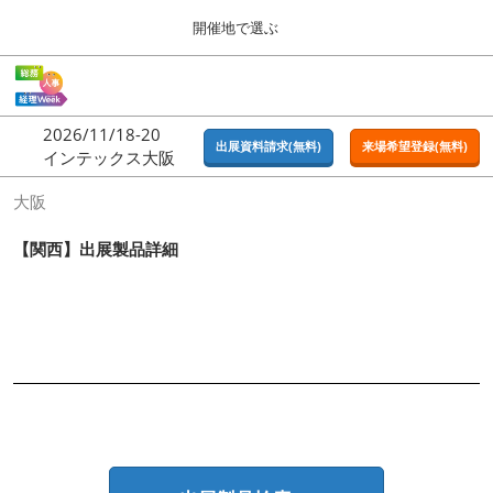
Press
ス
開催地で選ぶ
Escape
キ
to
ッ
close
ホーム
グ
プ
the
ロ
2026年09月16日
し
ー
menu.
東京ビッグサイト | Tokyo Big Sight
2026/11/18-20
バ
出展資料請求(無料)
来場希望登録(無料)
て
インテックス大阪
ル
進
ナ
東京
大阪
ビ
む
2026年09月16日
ゲ
東京ビッグサイト | Tokyo Big Sight
ー
【関西】出展製品詳細
シ
ョ
大阪
ン
2026年11月18日
を
インテックス大阪 / INTEX OSAKA
折
り
た
名古屋
た
2027年07月21日
む
ポートメッセなごや / Port Messe Nagoya