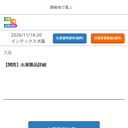
Press
ス
開催地で選ぶ
Escape
キ
to
ッ
close
ホーム
グ
プ
the
ロ
2026年09月16日
し
ー
menu.
東京ビッグサイト | Tokyo Big Sight
2026/11/18-20
バ
出展資料請求(無料)
来場希望登録(無料)
て
インテックス大阪
ル
進
ナ
東京
大阪
ビ
む
2026年09月16日
ゲ
東京ビッグサイト | Tokyo Big Sight
ー
【関西】出展製品詳細
シ
ョ
大阪
ン
2026年11月18日
を
インテックス大阪 / INTEX OSAKA
折
り
た
名古屋
た
2027年07月21日
む
ポートメッセなごや / Port Messe Nagoya