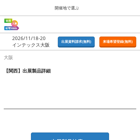
Press
ス
開催地で選ぶ
Escape
キ
to
ッ
close
ホーム
グ
プ
the
ロ
2026年09月16日
し
ー
menu.
東京ビッグサイト | Tokyo Big Sight
2026/11/18-20
バ
出展資料請求(無料)
来場希望登録(無料)
て
インテックス大阪
ル
進
ナ
東京
大阪
ビ
む
2026年09月16日
ゲ
東京ビッグサイト | Tokyo Big Sight
ー
【関西】出展製品詳細
シ
ョ
大阪
ン
2026年11月18日
を
インテックス大阪 / INTEX OSAKA
折
り
た
名古屋
た
2027年07月21日
む
ポートメッセなごや / Port Messe Nagoya