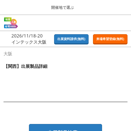
Press
ス
開催地で選ぶ
Escape
キ
to
ッ
close
ホーム
グ
プ
the
ロ
2026年09月16日
し
ー
menu.
東京ビッグサイト | Tokyo Big Sight
2026/11/18-20
バ
出展資料請求(無料)
来場希望登録(無料)
て
インテックス大阪
ル
進
ナ
東京
大阪
ビ
む
2026年09月16日
ゲ
東京ビッグサイト | Tokyo Big Sight
ー
【関西】出展製品詳細
シ
ョ
大阪
ン
2026年11月18日
を
インテックス大阪 / INTEX OSAKA
折
り
た
名古屋
た
2027年07月21日
む
ポートメッセなごや / Port Messe Nagoya