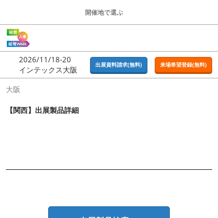
Press
ス
開催地で選ぶ
Escape
キ
to
ッ
close
ホーム
グ
プ
the
ロ
2026年09月16日
し
ー
menu.
東京ビッグサイト | Tokyo Big Sight
2026/11/18-20
バ
出展資料請求(無料)
来場希望登録(無料)
て
インテックス大阪
ル
進
ナ
東京
大阪
ビ
む
2026年09月16日
ゲ
東京ビッグサイト | Tokyo Big Sight
ー
【関西】出展製品詳細
シ
ョ
大阪
ン
2026年11月18日
を
インテックス大阪 / INTEX OSAKA
折
り
た
名古屋
た
2027年07月21日
む
ポートメッセなごや / Port Messe Nagoya