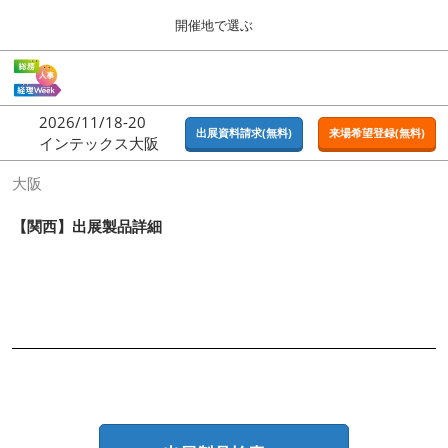
Press
ス
開催地で選ぶ
Escape
キ
to
ッ
close
ホーム
グ
プ
the
ロ
2026年09月16日
し
ー
menu.
東京ビッグサイト | Tokyo Big Sight
2026/11/18-20
バ
出展資料請求(無料)
来場希望登録(無料)
て
インテックス大阪
ル
進
ナ
東京
大阪
ビ
む
2026年09月16日
ゲ
東京ビッグサイト | Tokyo Big Sight
ー
【関西】出展製品詳細
シ
ョ
大阪
ン
2026年11月18日
を
インテックス大阪 / INTEX OSAKA
折
り
た
名古屋
た
2027年07月21日
む
ポートメッセなごや / Port Messe Nagoya