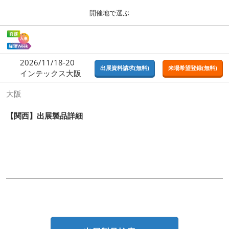
Press
ス
開催地で選ぶ
Escape
キ
to
ッ
close
ホーム
グ
プ
the
ロ
2026年09月16日
し
ー
menu.
東京ビッグサイト | Tokyo Big Sight
2026/11/18-20
バ
出展資料請求(無料)
来場希望登録(無料)
て
インテックス大阪
ル
進
ナ
東京
大阪
ビ
む
2026年09月16日
ゲ
東京ビッグサイト | Tokyo Big Sight
ー
【関西】出展製品詳細
シ
ョ
大阪
ン
2026年11月18日
を
インテックス大阪 / INTEX OSAKA
折
り
た
名古屋
た
2027年07月21日
む
ポートメッセなごや / Port Messe Nagoya