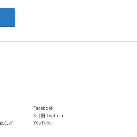
Facebook
X（旧 Twitter）
止など
YouTube