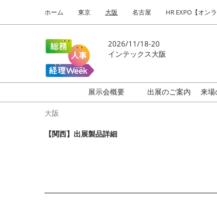
Press
ス
ホーム
東京
大阪
名古屋
HR EXPO【オン
Escape
キ
to
ッ
close
プ
2026/11/18-20
the
し
インテックス大阪
menu.
て
進
む
展示会概要
出展のご案内
来場
働き方改革 EXPO
大阪
HR EXPO
【関西】出展製品詳細
福利厚生EXPO
会計・財務EXPO
総務サービスEXPO
オフィス防災EXPO
法務・コンプライアンス