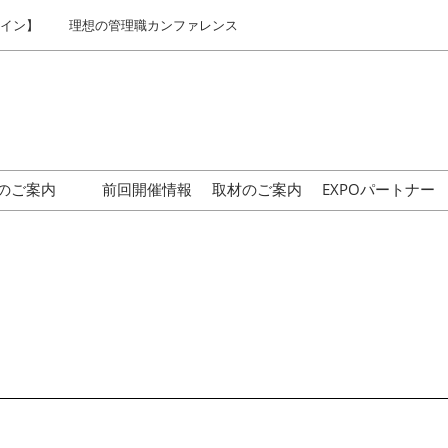
ライン】
理想の管理職カンファレンス
のご案内
前回開催情報
取材のご案内
EXPOパートナー
はじめての来場の方へ
交通アクセス