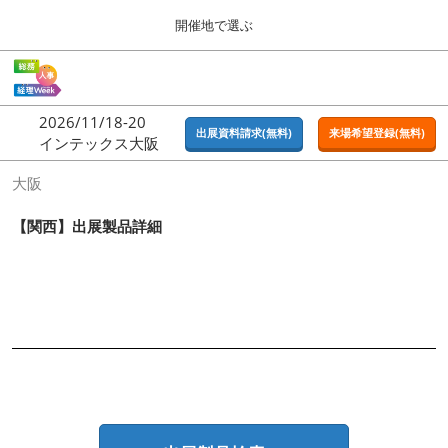
Press
ス
開催地で選ぶ
Escape
キ
to
ッ
close
ホーム
グ
プ
the
ロ
2026年09月16日
し
ー
menu.
東京ビッグサイト | Tokyo Big Sight
2026/11/18-20
バ
出展資料請求(無料)
来場希望登録(無料)
て
インテックス大阪
ル
進
ナ
東京
大阪
ビ
む
2026年09月16日
ゲ
東京ビッグサイト | Tokyo Big Sight
ー
【関西】出展製品詳細
シ
ョ
大阪
ン
2026年11月18日
を
インテックス大阪 / INTEX OSAKA
折
り
た
名古屋
た
2027年07月21日
む
ポートメッセなごや / Port Messe Nagoya