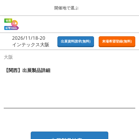
Press
ス
開催地で選ぶ
Escape
キ
to
ッ
close
ホーム
グ
プ
the
ロ
2026年09月16日
し
ー
menu.
東京ビッグサイト | Tokyo Big Sight
2026/11/18-20
バ
出展資料請求(無料)
来場希望登録(無料)
て
インテックス大阪
ル
進
ナ
東京
大阪
ビ
む
2026年09月16日
ゲ
東京ビッグサイト | Tokyo Big Sight
ー
【関西】出展製品詳細
シ
ョ
大阪
ン
2026年11月18日
を
インテックス大阪 / INTEX OSAKA
折
り
た
名古屋
た
2027年07月21日
む
ポートメッセなごや / Port Messe Nagoya