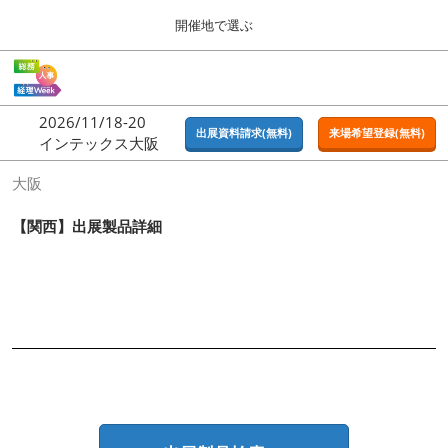
Press
ス
開催地で選ぶ
Escape
キ
to
ッ
close
ホーム
グ
プ
the
ロ
2026年09月16日
し
ー
menu.
東京ビッグサイト | Tokyo Big Sight
2026/11/18-20
バ
出展資料請求(無料)
来場希望登録(無料)
て
インテックス大阪
ル
進
ナ
東京
大阪
ビ
む
2026年09月16日
ゲ
東京ビッグサイト | Tokyo Big Sight
ー
【関西】出展製品詳細
シ
ョ
大阪
ン
2026年11月18日
を
インテックス大阪 / INTEX OSAKA
折
り
た
名古屋
た
2027年07月21日
む
ポートメッセなごや / Port Messe Nagoya