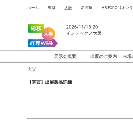
Press
ス
ホーム
東京
大阪
名古屋
HR EXPO【オン
Escape
キ
to
ッ
close
プ
2026/11/18-20
the
し
インテックス大阪
menu.
て
進
む
展示会概要
出展のご案内
来場
働き方改革 EXPO
大阪
HR EXPO
【関西】出展製品詳細
福利厚生EXPO
会計・財務EXPO
総務サービスEXPO
オフィス防災EXPO
法務・コンプライアンス