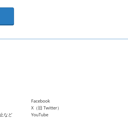
Facebook
X（旧 Twitter）
止など
YouTube