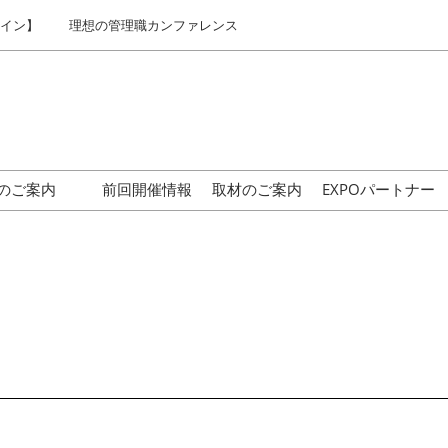
ライン】
理想の管理職カンファレンス
のご案内
前回開催情報
取材のご案内
EXPOパートナー
はじめての来場の方へ
交通アクセス