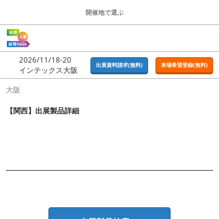
Press
ス
開催地で選ぶ
Escape
キ
to
ッ
close
ホーム
グ
プ
the
ロ
2026年09月16日
し
ー
menu.
東京ビッグサイト | Tokyo Big Sight
2026/11/18-20
バ
出展資料請求(無料)
来場希望登録(無料)
て
インテックス大阪
ル
進
ナ
東京
大阪
ビ
む
2026年09月16日
ゲ
東京ビッグサイト | Tokyo Big Sight
ー
【関西】出展製品詳細
シ
ョ
大阪
ン
2026年11月18日
を
インテックス大阪 / INTEX OSAKA
折
り
た
名古屋
た
2027年07月21日
む
ポートメッセなごや / Port Messe Nagoya