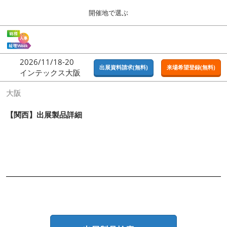
Press
ス
開催地で選ぶ
Escape
キ
to
ッ
close
ホーム
グ
プ
the
ロ
2026年09月16日
し
ー
menu.
東京ビッグサイト | Tokyo Big Sight
2026/11/18-20
バ
出展資料請求(無料)
来場希望登録(無料)
て
インテックス大阪
ル
進
ナ
東京
大阪
ビ
む
2026年09月16日
ゲ
東京ビッグサイト | Tokyo Big Sight
ー
【関西】出展製品詳細
シ
ョ
大阪
ン
2026年11月18日
を
インテックス大阪 / INTEX OSAKA
折
り
た
名古屋
た
2027年07月21日
む
ポートメッセなごや / Port Messe Nagoya