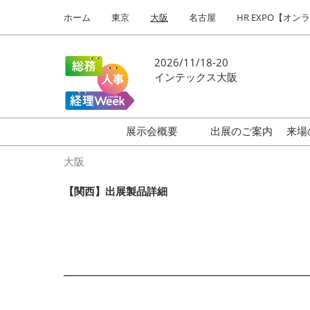
Press
ス
ホーム
東京
大阪
名古屋
HR EXPO【オン
Escape
キ
to
ッ
close
プ
2026/11/18-20
the
し
インテックス大阪
menu.
て
進
む
展示会概要
出展のご案内
来場
働き方改革 EXPO
大阪
HR EXPO
【関西】出展製品詳細
福利厚生EXPO
会計・財務EXPO
総務サービスEXPO
オフィス防災EXPO
法務・コンプライアンス