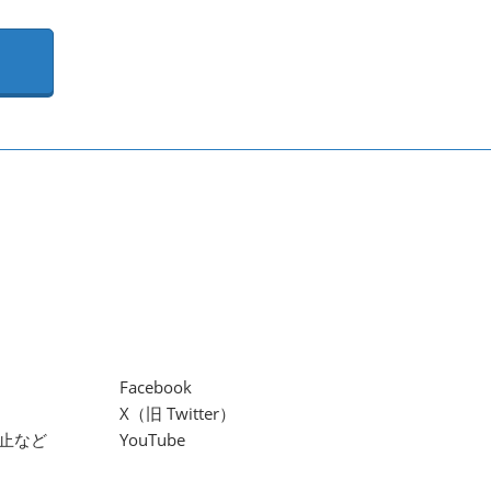
Facebook
X（旧 Twitter）
止など
YouTube