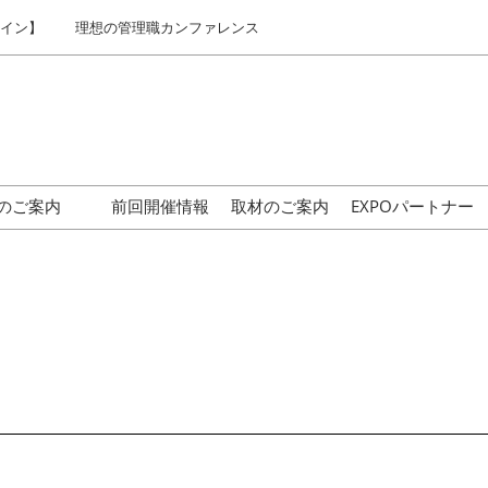
ライン】
理想の管理職カンファレンス
のご案内
前回開催情報
取材のご案内
EXPOパートナー
はじめての来場の方へ
交通アクセス