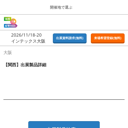
Press
ス
開催地で選ぶ
Escape
キ
to
ッ
close
ホーム
グ
プ
the
ロ
2026年09月16日
し
ー
menu.
東京ビッグサイト | Tokyo Big Sight
2026/11/18-20
バ
出展資料請求(無料)
来場希望登録(無料)
て
インテックス大阪
ル
進
ナ
東京
大阪
ビ
む
2026年09月16日
ゲ
東京ビッグサイト | Tokyo Big Sight
ー
【関西】出展製品詳細
シ
ョ
大阪
ン
2026年11月18日
を
インテックス大阪 / INTEX OSAKA
折
り
た
名古屋
た
2027年07月21日
む
ポートメッセなごや / Port Messe Nagoya