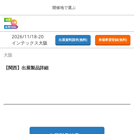
Press
ス
開催地で選ぶ
Escape
キ
to
ッ
close
ホーム
グ
プ
the
ロ
2026年09月16日
し
ー
menu.
東京ビッグサイト | Tokyo Big Sight
2026/11/18-20
バ
出展資料請求(無料)
来場希望登録(無料)
て
インテックス大阪
ル
進
ナ
東京
大阪
ビ
む
2026年09月16日
ゲ
東京ビッグサイト | Tokyo Big Sight
ー
【関西】出展製品詳細
シ
ョ
大阪
ン
2026年11月18日
を
インテックス大阪 / INTEX OSAKA
折
り
た
名古屋
た
2027年07月21日
む
ポートメッセなごや / Port Messe Nagoya