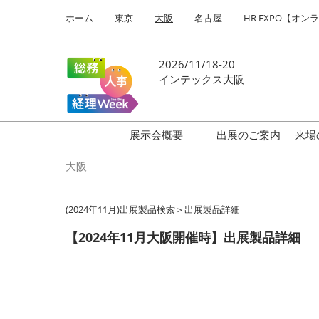
Press
ス
ホーム
東京
大阪
名古屋
HR EXPO【オン
Escape
キ
to
ッ
close
プ
2026/11/18-20
the
し
インテックス大阪
menu.
て
進
む
展示会概要
出展のご案内
来場
働き方改革 EXPO
大阪
HR EXPO
(2024年11月)出展製品検索
＞出展製品詳細
福利厚生EXPO
【2024年11月大阪開催時】出展製品詳細
会計・財務EXPO
総務サービスEXPO
オフィス防災EXPO
法務・コンプライアンス