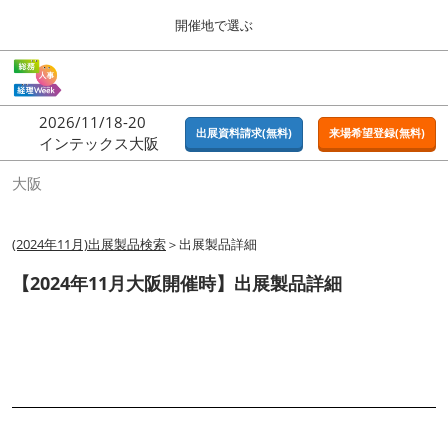
Press
ス
開催地で選ぶ
Escape
キ
to
ッ
close
ホーム
グ
プ
the
ロ
2026年09月16日
し
ー
menu.
東京ビッグサイト | Tokyo Big Sight
2026/11/18-20
バ
出展資料請求(無料)
来場希望登録(無料)
て
インテックス大阪
ル
進
ナ
東京
大阪
ビ
む
2026年09月16日
ゲ
東京ビッグサイト | Tokyo Big Sight
ー
シ
(2024年11月)出展製品検索
＞出展製品詳細
ョ
大阪
ン
【2024年11月大阪開催時】出展製品詳細
2026年11月18日
を
インテックス大阪 / INTEX OSAKA
折
り
た
名古屋
た
2027年07月21日
む
ポートメッセなごや / Port Messe Nagoya