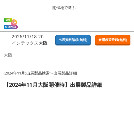
Press
ス
開催地で選ぶ
Escape
キ
to
ッ
close
ホーム
グ
プ
the
ロ
2026年09月16日
し
ー
menu.
東京ビッグサイト | Tokyo Big Sight
2026/11/18-20
バ
出展資料請求(無料)
来場希望登録(無料)
て
インテックス大阪
ル
進
ナ
東京
大阪
ビ
む
2026年09月16日
ゲ
東京ビッグサイト | Tokyo Big Sight
ー
シ
(2024年11月)出展製品検索
＞出展製品詳細
ョ
大阪
ン
【2024年11月大阪開催時】出展製品詳細
2026年11月18日
を
インテックス大阪 / INTEX OSAKA
折
り
た
名古屋
た
2027年07月21日
む
ポートメッセなごや / Port Messe Nagoya