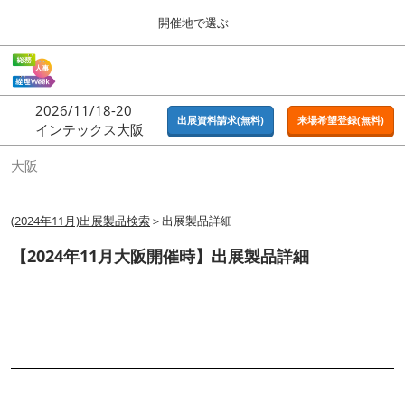
Press
ス
開催地で選ぶ
Escape
キ
to
ッ
close
ホーム
グ
プ
the
ロ
2026年09月16日
し
ー
menu.
東京ビッグサイト | Tokyo Big Sight
2026/11/18-20
バ
出展資料請求(無料)
来場希望登録(無料)
て
インテックス大阪
ル
進
ナ
東京
大阪
ビ
む
2026年09月16日
ゲ
東京ビッグサイト | Tokyo Big Sight
ー
シ
(2024年11月)出展製品検索
＞出展製品詳細
ョ
大阪
ン
【2024年11月大阪開催時】出展製品詳細
2026年11月18日
を
インテックス大阪 / INTEX OSAKA
折
り
た
名古屋
た
2027年07月21日
む
ポートメッセなごや / Port Messe Nagoya