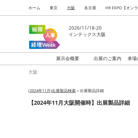
Press
ス
ホーム
東京
大阪
名古屋
HR EXPO【オン
Escape
キ
to
ッ
close
プ
2026/11/18-20
the
し
インテックス大阪
menu.
て
進
む
展示会概要
出展のご案内
来場
働き方改革 EXPO
大阪
HR EXPO
(2024年11月)出展製品検索
＞出展製品詳細
福利厚生EXPO
【2024年11月大阪開催時】出展製品詳細
会計・財務EXPO
総務サービスEXPO
オフィス防災EXPO
法務・コンプライアンス