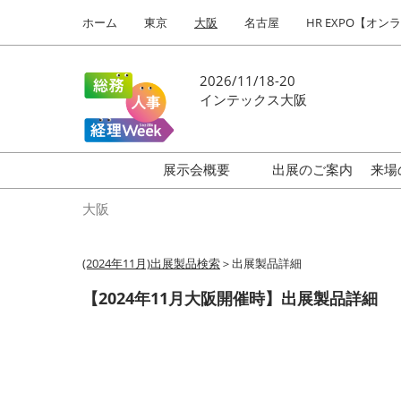
Press
ス
ホーム
東京
大阪
名古屋
HR EXPO【オン
Escape
キ
to
ッ
close
プ
2026/11/18-20
the
し
インテックス大阪
menu.
て
進
む
展示会概要
出展のご案内
来場
働き方改革 EXPO
大阪
HR EXPO
(2024年11月)出展製品検索
＞出展製品詳細
福利厚生EXPO
【2024年11月大阪開催時】出展製品詳細
会計・財務EXPO
総務サービスEXPO
オフィス防災EXPO
法務・コンプライアンス