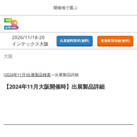
Press
ス
開催地で選ぶ
Escape
キ
to
ッ
close
ホーム
グ
プ
the
ロ
2026年09月16日
し
ー
menu.
東京ビッグサイト | Tokyo Big Sight
2026/11/18-20
バ
出展資料請求(無料)
来場希望登録(無料)
て
インテックス大阪
ル
進
ナ
東京
大阪
ビ
む
2026年09月16日
ゲ
東京ビッグサイト | Tokyo Big Sight
ー
シ
(2024年11月)出展製品検索
＞出展製品詳細
ョ
大阪
ン
【2024年11月大阪開催時】出展製品詳細
2026年11月18日
を
インテックス大阪 / INTEX OSAKA
折
り
た
名古屋
た
2027年07月21日
む
ポートメッセなごや / Port Messe Nagoya