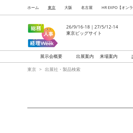
Press
ス
ホーム
東京
大阪
名古屋
HR EXPO【オン
Escape
キ
to
ッ
close
プ
26/9/16-18｜27/5/12-14
the
し
東京ビッグサイト
menu.
て
進
む
展示会概要
出展案内
来場案内
働き方改革 EXPO
はじめての
東京
出展社・製品検索
HR EXPO
福利厚生 EXPO
健康経営 EXPO
会計・財務 EXPO
総務サービス EXPO
オフィス防災 EXPO