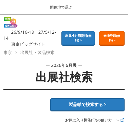
Press
ス
開催地で選ぶ
Escape
キ
to
ッ
close
ホーム
グ
プ
the
ロ
2026年09月16日
し
ー
26/9/16-18｜27/5/12-
menu.
東京ビッグサイト | Tokyo Big Sight
出展検討用資料(無
来場登録(無
バ
14
て
料) >
料) >
ル
東京ビッグサイト
進
ナ
東京
東京
出展社・製品検索
ビ
む
2026年09月16日
ゲ
東京ビッグサイト | Tokyo Big Sight
ー
ー 2026年6月展 ー
シ
出展社検索
ョ
大阪
ン
2026年11月18日
を
インテックス大阪 / INTEX OSAKA
折
り
た
名古屋
た
製品軸で検索する >
2027年07月21日
む
ポートメッセなごや / Port Messe Nagoya
お気に入り機能(♡)の使い方 ＞