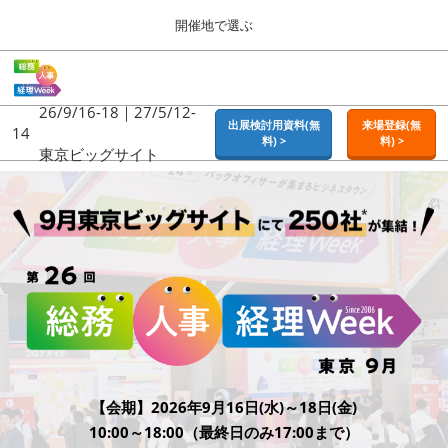
Press
ス
開催地で選ぶ
Escape
キ
to
ッ
close
ホーム
グ
プ
the
ロ
2026年09月16日
し
ー
26/9/16-18｜27/5/12-
menu.
東京ビッグサイト | Tokyo Big Sight
出展検討用資料(無
来場登録(無
バ
14
て
料) >
料) >
ル
東京ビッグサイト
進
ナ
東京
ビ
む
2026年09月16日
ゲ
東京ビッグサイト | Tokyo Big Sight
ー
シ
ョ
大阪
ン
2026年11月18日
を
インテックス大阪 / INTEX OSAKA
折
り
た
名古屋
た
2027年07月21日
む
ポートメッセなごや / Port Messe Nagoya
【会期】2026年9月16日(水)～18日(金)
10:00～18:00（最終日のみ17:00まで）