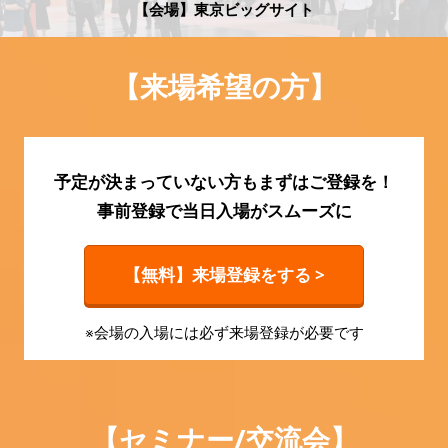
HR EXPO【オンライン】
【会場】東京ビッグサイト
オンライン / online
【来場希望の方】
予定が決まっていない方もまずはご登録を！
事前登録で当日入場がスムーズに
【無料】来場登録をする >
※会場の入場には必ず来場登録が必要です
【セミナー/交流会】