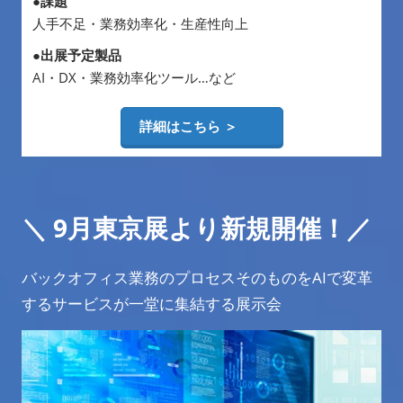
●課題
人手不足・業務効率化・生産性向上
●出展予定製品
AI・DX・業務効率化ツール…など
詳細はこちら ＞
＼
9月東京展より新規開催！
／
バックオフィス業務のプロセスそのものをAIで変革
するサービスが一堂に集結する展示会